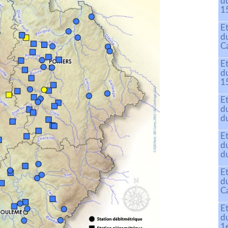
d
15
E
d
C
E
d
15
E
d
du
E
d
d
E
d
C
E
d
1e