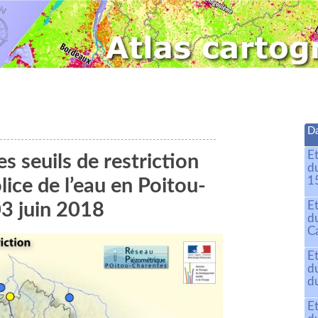
Da
E
s seuils de restriction
d
15
ice de l’eau en Poitou-
E
03 juin 2018
d
C
E
d
du
E