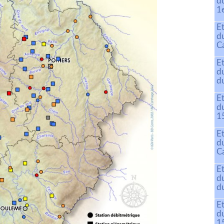
d
1
E
d
C
E
d
du
E
d
15
E
d
C
E
d
du
E
d
15