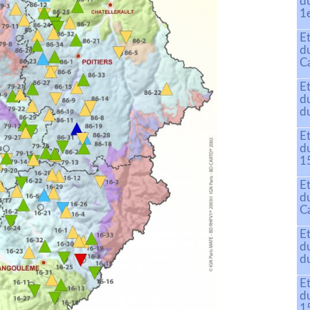
d
1
E
d
C
E
d
du
E
d
15
E
d
C
E
d
du
E
d
15