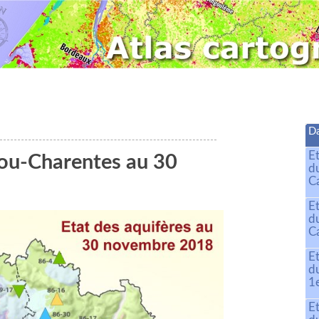
Da
E
tou-Charentes au 30
d
C
E
d
C
E
d
1
E