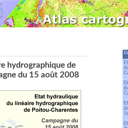
Da
E
ire hydrographique de
d
C
agne du 15 août 2008
E
d
C
E
d
1
E