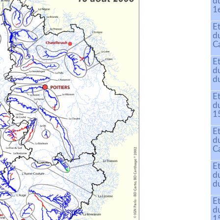
d
1
E
d
C
E
d
du
E
d
15
E
d
C
E
d
du
E
d
15