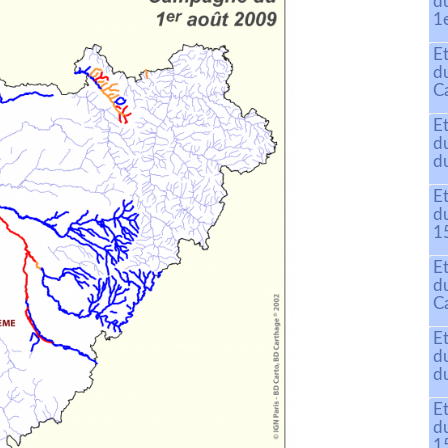
d
1
E
d
C
E
d
du
E
d
15
E
d
C
E
d
du
E
d
15