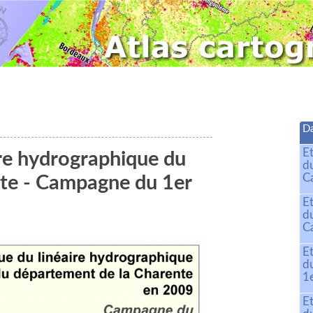
Da
E
ire hydrographique du
d
C
te - Campagne du 1er
E
d
C
E
d
1
E