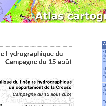
Da
E
ire hydrographique du
d
C
 - Campagne du 15 août
E
d
C
E
d
1
E