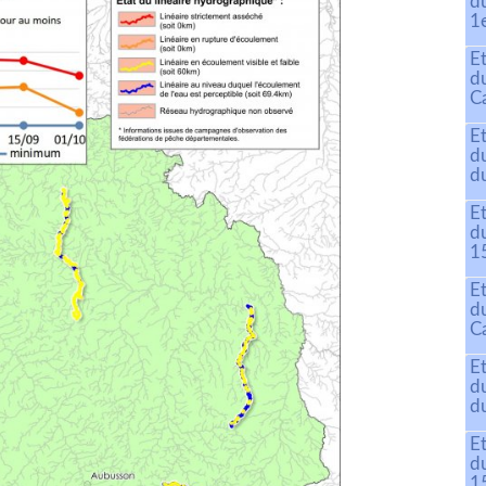
d
1
E
d
C
E
d
du
E
d
15
E
d
C
E
d
du
E
d
15