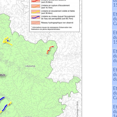
d
15
E
d
C
E
d
15
E
d
du
E
d
d
E
d
C
E
d
1e