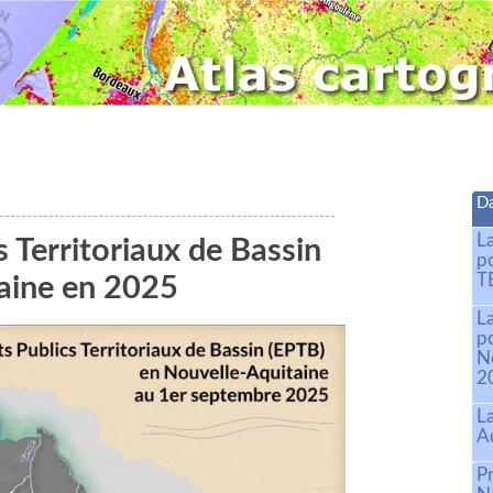
Da
L
 Territoriaux de Bassin
p
T
aine en 2025
L
p
N
2
L
A
Pr