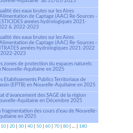
ouvelle-Aquitaine" au 31/05/2025
alité des eaux brutes sur les Aires
’Alimentation de Captage (AAC) Re-Sources -
ESTICIDES années hydrologiques 2021-
022 & 2022-2023
alité des eaux brutes sur les Aires
’Alimentation de Captage (AAC) Re-Sources -
ITRATES années hydrologiques 2021-2022
 2022-2023
es zones de protection du espaces naturels
n Nouvelle-Aquitaine en 2025
s Etablissements Publics Territoriaux de
assin (EPTB) en Nouvelle-Aquitaine en 2025
tat d’avancement des SAGE de la région
ouvelle-Aquitaine en Décembre 2025
a fragmentation des cours d’eau de Nouvelle-
qutiaine en 2025
|
10
|
20
|
30
|
40
|
50
|
60
|
70
|
80
|
...
|
180