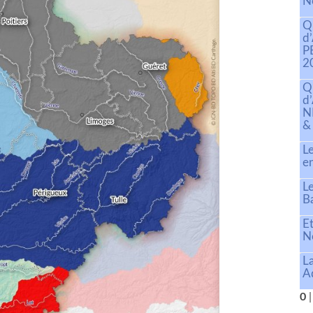
N
Qu
d
P
2
Qu
d
N
&
L
e
Le
B
E
N
L
A
0