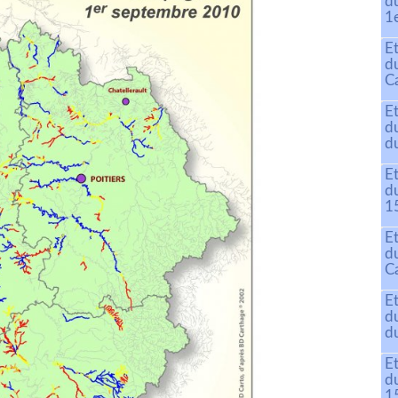
d
1
E
d
C
E
d
du
E
d
15
E
d
C
E
d
du
E
d
15