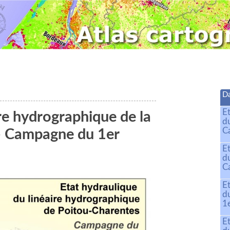
Da
E
ire hydrographique de la
d
C
- Campagne du 1er
E
d
C
E
d
1
E