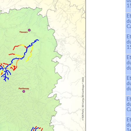
d
15
E
d
C
E
d
15
E
d
du
E
d
d
E
d
C
E
d
1e