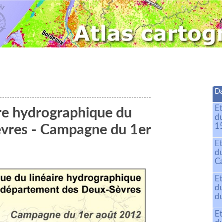
Da
E
ire hydrographique du
d
15
vres - Campagne du 1er
E
d
C
E
d
du
E