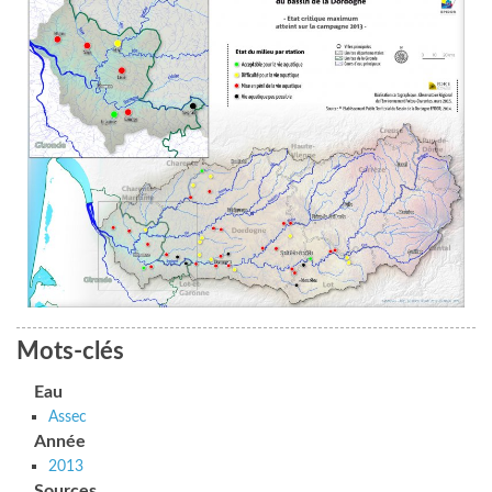
Mots-clés
Eau
Assec
Année
2013
Sources