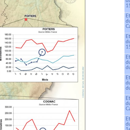
d
15
E
d
C
E
d
15
E
d
du
E
d
d
E
d
C
E
d
1e