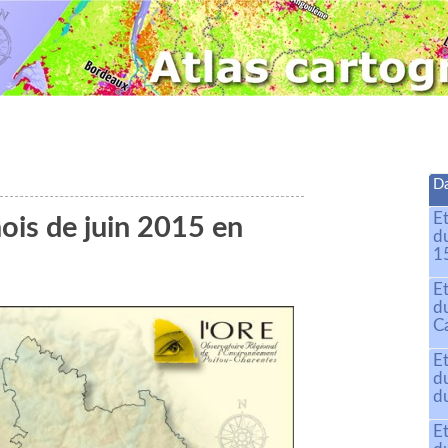
Da
E
ois de juin 2015 en
d
15
E
d
C
E
d
du
E