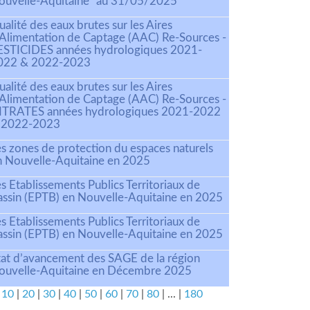
ouvelle-Aquitaine" au 31/05/2025
alité des eaux brutes sur les Aires
’Alimentation de Captage (AAC) Re-Sources -
ESTICIDES années hydrologiques 2021-
022 & 2022-2023
alité des eaux brutes sur les Aires
’Alimentation de Captage (AAC) Re-Sources -
ITRATES années hydrologiques 2021-2022
 2022-2023
es zones de protection du espaces naturels
n Nouvelle-Aquitaine en 2025
s Etablissements Publics Territoriaux de
assin (EPTB) en Nouvelle-Aquitaine en 2025
s Etablissements Publics Territoriaux de
assin (EPTB) en Nouvelle-Aquitaine en 2025
tat d’avancement des SAGE de la région
ouvelle-Aquitaine en Décembre 2025
|
10
|
20
|
30
|
40
|
50
|
60
|
70
|
80
|
...
|
180