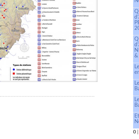
N
Qu
d
P
2
Qu
d
N
&
L
e
Le
B
Le
B
E
N
0