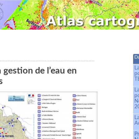
Da
L
a gestion de l’eau en
p
T
s
L
p
N
2
L
A
Pr