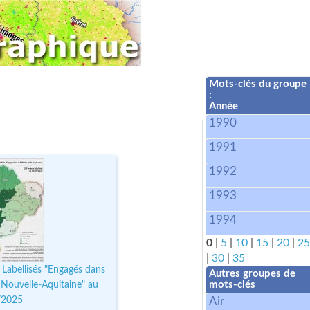
Mots-clés du groupe
:
Année
1990
1991
1992
1993
1994
0
|
5
|
10
|
15
|
20
|
25
|
30
|
35
 Labellisés "Engagés dans
Autres groupes de
 Nouvelle-Aquitaine" au
mots-clés
/2025
Air