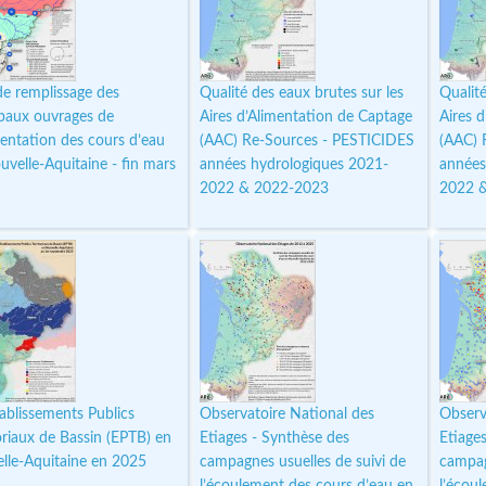
de remplissage des
Qualité des eaux brutes sur les
Qualité
ipaux ouvrages de
Aires d’Alimentation de Captage
Aires 
mentation des cours d’eau
(AAC) Re-Sources - PESTICIDES
(AAC) 
uvelle-Aquitaine - fin mars
années hydrologiques 2021-
années
2022 & 2022-2023
2022 
tablissements Publics
Observatoire National des
Observ
oriaux de Bassin (EPTB) en
Etiages - Synthèse des
Etiage
lle-Aquitaine en 2025
campagnes usuelles de suivi de
campag
l’écoulement des cours d’eau en
l’écou