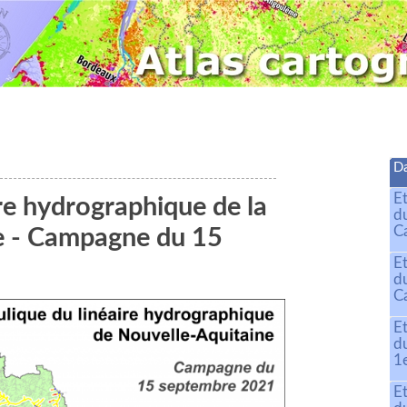
Da
E
ire hydrographique de la
d
C
e - Campagne du 15
E
d
C
E
d
1
E