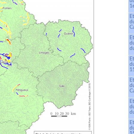
d
1
E
d
C
E
d
du
E
d
15
E
d
C
E
d
du
E
d
15