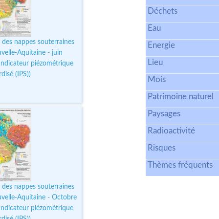
Déchets
Eau
 des nappes souterraines
Energie
elle-Aquitaine - juin
Lieu
Indicateur piézométrique
disé (IPS))
Mois
Patrimoine naturel
Paysages
Radioactivité
Risques
Thèmes fréquents
 des nappes souterraines
velle-Aquitaine - Octobre
Indicateur piézométrique
disé (IPS))