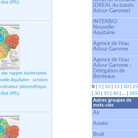
disé (IPS))
(DREAL du bassin
Adour-Garonne)
INTERBIO
Nouvelle-
Aquitaine
Agence de l’eau
Adour Garonne
Agence de l’eau
Adour Garonne -
Délégation de
 des nappes souterraines
Bordeaux
velle-Aquitaine - octobre
0
|
5
|
10
|
15
|
20
|
25
Indicateur piézométrique
|
30
|
35
|
40
|
...
|
285
disé (IPS))
Autres groupes de
mots-clés
Air
Année
Bruit